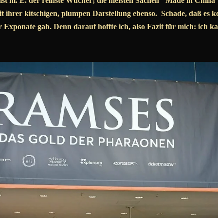
ist m. E. der reinste Wucher; die meisten Sachen "Made in China
t ihrer kitschigen, plumpen Darstellung ebenso. Schade, daß es k
Exponate gab. Denn darauf hoffte ich, also Fazit für mich: ich ka