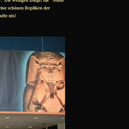
". Die wenigen Dinge, die "Made
eine schönen Repliken der
ufte nix!