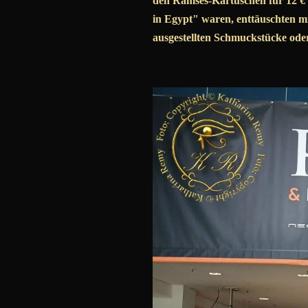
den Ramses-Kartuschen für 12 € 
in Egypt" waren, enttäuschten mi
ausgestellten Schmuckstücke oder 